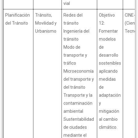
vial
Planificación
Tránsito,
Redes del
Objetivo
CINE-
del Tránsito
Movilidad y
tránsito
12:
(Cienc
Urbanismo
Ingeniería del
Fomentar
Tecnol
tránsito
modelos
Modo de
de
transporte y
desarrollo
tráfico
sostenibles
Microeconomía
aplicando
del transporte y
medidas
del tránsito
de
Transporte y la
adaptación
contaminación
y
ambiental
mitigación
Sustentabilidad
al cambio
de ciudades
climático.
mediante el