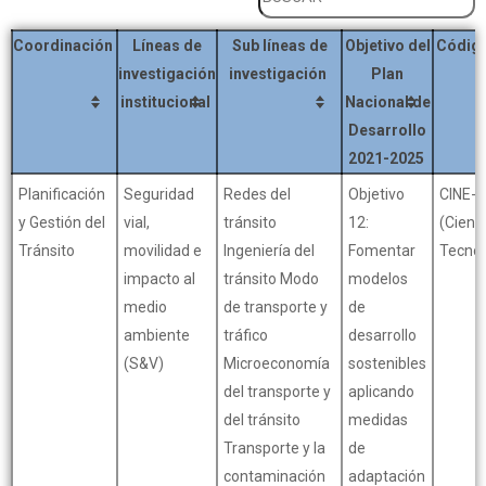
Coordinación
Líneas de
Sub líneas de
Objetivo del
Código
investigación
investigación
Plan
institucional
Nacional de
Desarrollo
2021-2025
Planificación
Seguridad
Redes del
Objetivo
CINE-
y Gestión del
vial,
tránsito
12:
(Cienc
Tránsito
movilidad e
Ingeniería del
Fomentar
Tecnol
impacto al
tránsito Modo
modelos
medio
de transporte y
de
ambiente
tráfico
desarrollo
(S&V)
Microeconomía
sostenibles
del transporte y
aplicando
del tránsito
medidas
Transporte y la
de
contaminación
adaptación