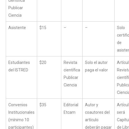
científica
Publicar
Ciencia
Asistente
$15
–
–
Solo
certif
de
asiste
Estudiantes
$20
Revista
Solo el autor
Artícu
del ISTRED
científica
paga el valor
Revist
Publicar
científ
Ciencia
Public
Cienci
Convenios
$35
Editorial
Autor y
Artícu
Institucionales
Etcam
coautores del
será
(mínimo 10
artículo
Capítu
participantes)
deberán pagar
de Lib