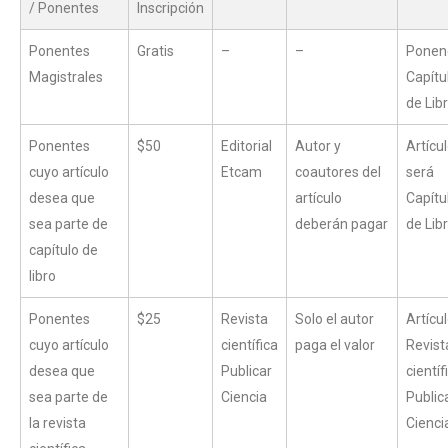
/ Ponentes
Inscripción
Ponentes
Gratis
–
–
Ponen
Magistrales
Capítu
de Lib
Ponentes
$50
Editorial
Autor y
Artícu
cuyo artículo
Etcam
coautores del
será
desea que
artículo
Capítu
sea parte de
deberán pagar
de Lib
capítulo de
libro
Ponentes
$25
Revista
Solo el autor
Artícu
cuyo artículo
científica
paga el valor
Revist
desea que
Publicar
científ
sea parte de
Ciencia
Public
la revista
Cienci