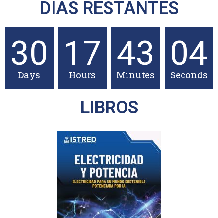
DÍAS RESTANTES
30
17
43
03
Days
Hours
Minutes
Seconds
LIBROS