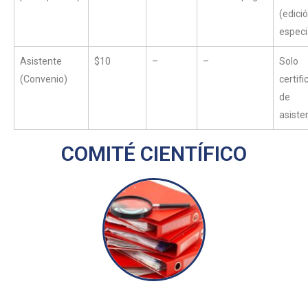
(edici
especi
Asistente
$10
–
–
Solo
(Convenio)
certif
de
asiste
COMITÉ CIENTÍFICO