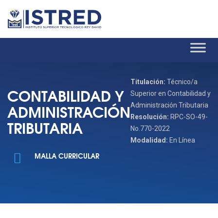
Titulación:
Técnico/a
CONTABILIDAD Y
Superior en Contabilidad y
ADMINISTRACIÓN
Administración Tributaria
Resolución:
RPC-SO-49-
TRIBUTARIA
No.770-2022
Modalidad:
En Línea
MALLA CURRICULAR