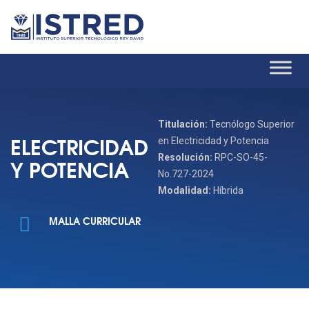
Titulación:
Tecnólogo Superior
ELECTRICIDAD
en Electricidad y Potencia
Resolución:
RPC-SO-45-
Y POTENCIA
No.727-2024
Modalidad:
Híbrida
MALLA CURRICULAR