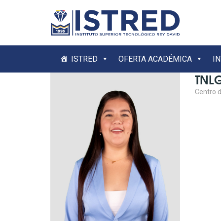
ISTRED
OFERTA ACADÉMICA
I
TNL
Centro d