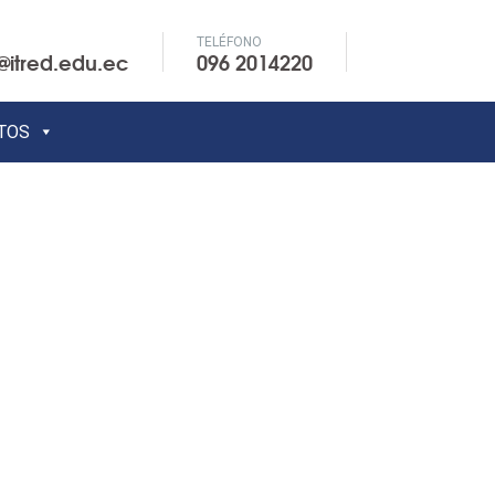
TELÉFONO
@itred.edu.ec
096 2014220
TOS