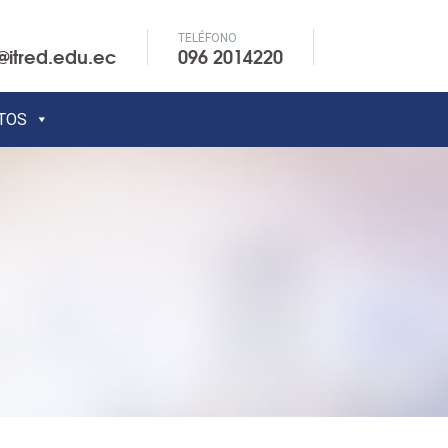
TELÉFONO
@itred.edu.ec
096 2014220
TOS