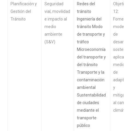
Planificación y
Seguridad
Redes del
Objetivo
Gestión del
vial, movilidad
tránsito
12:
Tránsito
e impacto al
Ingeniería del
Fomenta
medio
tránsito Modo
modelos
ambiente
de transporte y
de
(S&V)
tráfico
desarroll
Microeconomía
sostenibl
del transporte y
aplicando
del tránsito
medidas
Transporte y la
de
contaminación
adaptaci
ambiental
y
Sustentabilidad
mitigació
de ciudades
al cambio
mediante el
climático
transporte
público