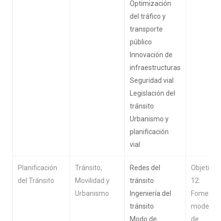
Optimización
del tráfico y
transporte
público
Innovación de
infraestructuras
Seguridad vial
Legislación del
tránsito
Urbanismo y
planificación
vial
Planificación
Tránsito,
Redes del
Objetivo
del Tránsito
Movilidad y
tránsito
12:
Urbanismo
Ingeniería del
Fomenta
tránsito
modelos
Modo de
de