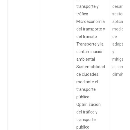
transporte y
desarroll
tráfico
sostenibl
Microeconomía
aplicando
del transporte y
medidas
del tránsito
de
Transporte y la
adaptaci
contaminación
y
ambiental
mitigació
Sustentabilidad
al cambio
de ciudades
climático
mediante el
transporte
público
Optimización
del tráfico y
transporte
público