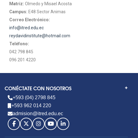
Matriz:
Olmedo y Misael Acosta
Campus:
E48 Sector Animas
Correo Electrónico:
info@itred.edu.ec
reydavidinstitute@hotmail.com
Teléfono:
042 798 845
096 201 4220
CONÉCTATE CON NOSOTROS
+593 (04) 2798 845
+593 962 014 220
admision@itred.edu.ec