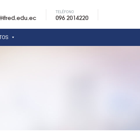
TELÉFONO
@itred.edu.ec
096 2014220
TOS