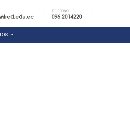
TELÉFONO
@itred.edu.ec
096 2014220
TOS