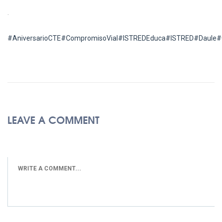
.
#AniversarioCTE
#CompromisoVial
#ISTREDEduca
#ISTRED
#Daule
#
LEAVE A COMMENT