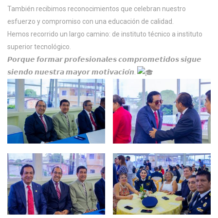
También recibimos reconocimientos que celebran nuestro
esfuerzo y compromiso con una educación de calidad.
Hemos recorrido un largo camino: de instituto técnico a instituto
superior tecnológico.
𝙋𝙤𝙧𝙦𝙪𝙚 𝙛𝙤𝙧𝙢𝙖𝙧 𝙥𝙧𝙤𝙛𝙚𝙨𝙞𝙤𝙣𝙖𝙡𝙚𝙨 𝙘𝙤𝙢𝙥𝙧𝙤𝙢𝙚𝙩𝙞𝙙𝙤𝙨 𝙨𝙞𝙜𝙪𝙚
𝙨𝙞𝙚𝙣𝙙𝙤 𝙣𝙪𝙚𝙨𝙩𝙧𝙖 𝙢𝙖𝙮𝙤𝙧 𝙢𝙤𝙩𝙞𝙫𝙖𝙘𝙞𝙤́𝙣.