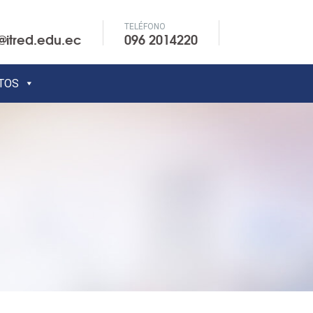
TELÉFONO
@itred.edu.ec
096 2014220
TOS