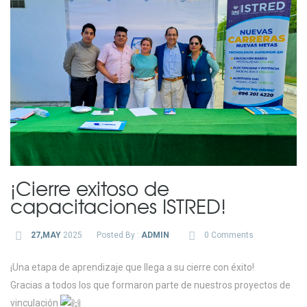
¡Cierre exitoso de
capacitaciones ISTRED!
27,MAY
2025
Posted By :
ADMIN
0 Comments
¡Una etapa de aprendizaje que llega a su cierre con éxito!
Gracias a todos los que formaron parte de nuestros proyectos de
vinculación