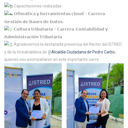
Capacitaciones realizadas:
𝗢𝗳𝗶𝗺𝗮́𝘁𝗶𝗰𝗮 𝘆 𝗵𝗲𝗿𝗿𝗮𝗺𝗶𝗲𝗻𝘁𝗮𝘀 𝗰𝗹𝗼𝘂𝗱 – 𝗖𝗮𝗿𝗿𝗲𝗿𝗮:
𝗚𝗲𝘀𝘁𝗶𝗼́𝗻 𝗱𝗲 𝗕𝗮𝘀𝗲𝘀 𝗱𝗲 𝗗𝗮𝘁𝗼𝘀
𝗖𝘂𝗹𝘁𝘂𝗿𝗮 𝘁𝗿𝗶𝗯𝘂𝘁𝗮𝗿𝗶𝗮 – 𝗖𝗮𝗿𝗿𝗲𝗿𝗮: 𝗖𝗼𝗻𝘁𝗮𝗯𝗶𝗹𝗶𝗱𝗮𝗱 𝘆
𝗔𝗱𝗺𝗶𝗻𝗶𝘀𝘁𝗿𝗮𝗰𝗶𝗼́𝗻 𝗧𝗿𝗶𝗯𝘂𝘁𝗮𝗿𝗶𝗮
Agradecemos la destacada presencia del Rector del ISTRED
y de la Vicealcaldesa de @
Alcaldía Ciudadana de Pedro Carbo
,
quienes nos acompañaron en este importante cierre.