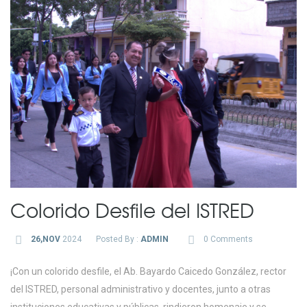
Colorido Desfile del ISTRED
26,NOV
2024
Posted By :
ADMIN
0 Comments
¡Con un colorido desfile, el Ab. Bayardo Caicedo González, rector
del ISTRED, personal administrativo y docentes, junto a otras
instituciones educativas y públicas, rindieron homenaje y se