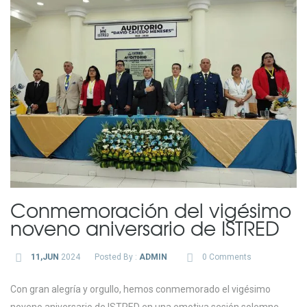
Conmemoración del vigésimo
noveno aniversario de ISTRED
11,JUN
2024
Posted By :
ADMIN
0 Comments
Con gran alegría y orgullo, hemos conmemorado el vigésimo
noveno aniversario de ISTRED en una emotiva sesión solemne.