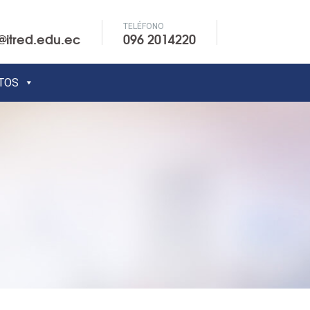
TELÉFONO
@itred.edu.ec
096 2014220
TOS