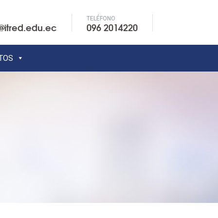
TELÉFONO
@itred.edu.ec
096 2014220
TOS