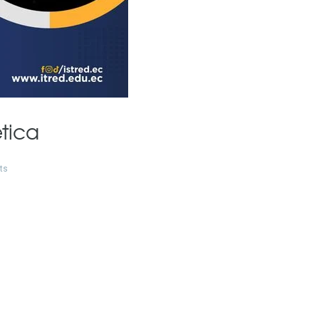
tica
ts