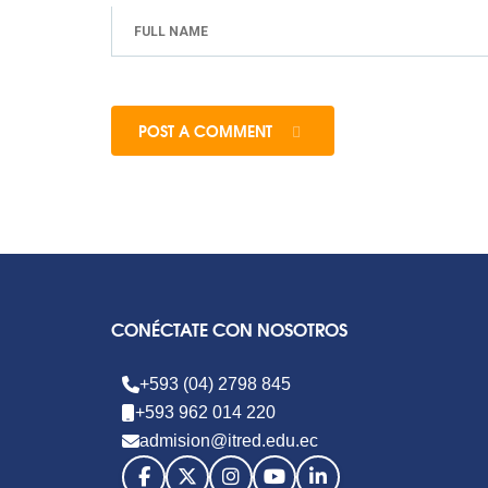
POST A COMMENT
CONÉCTATE CON NOSOTROS
+593 (04) 2798 845
+593 962 014 220
admision@itred.edu.ec