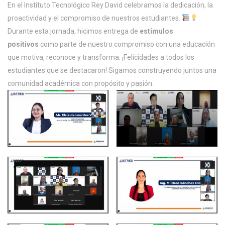
En el Instituto Tecnológico Rey David celebramos la dedicación, la
proactividad y el compromiso de nuestros estudiantes.
Durante esta jornada, hicimos entrega de
estímulos
positivos
como parte de nuestro compromiso con una educación
que motiva, reconoce y transforma. ¡Felicidades a todos los
estudiantes que se destacaron! Sigamos construyendo juntos una
comunidad académica con propósito y pasión.