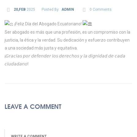
20,FEB
2025
Posted By :
ADMIN
0 Comments
¡Feliz Día del Abogado Ecuatoriano!
Ser abogado es más que una profesión, es un compromiso con la
justicia, la ética y la verdad. Su dedicación y esfuerzo contribuyen
a una sociedad más justa y equitativa.
¡𝘎𝘳𝘢𝘤𝘪𝘢𝘴 𝘱𝘰𝘳 𝘥𝘦𝘧𝘦𝘯𝘥𝘦𝘳 𝘭𝘰𝘴 𝘥𝘦𝘳𝘦𝘤𝘩𝘰𝘴 𝘺 𝘭𝘢 𝘥𝘪𝘨𝘯𝘪𝘥𝘢𝘥 𝘥𝘦 𝘤𝘢𝘥𝘢
𝘤𝘪𝘶𝘥𝘢𝘥𝘢𝘯𝘰!
LEAVE A COMMENT