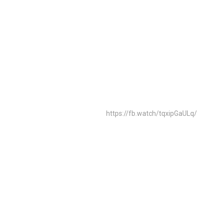
https://fb.watch/tqxipGaULq/