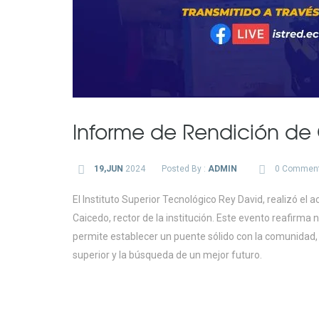
Informe de Rendición de 
19,JUN
2024
Posted By :
ADMIN
0 Commen
El Instituto Superior Tecnológico Rey David, realizó el
Caicedo, rector de la institución. Este evento reafirm
permite establecer un puente sólido con la comunidad,
superior y la búsqueda de un mejor futuro.