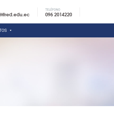
TELÉFONO
@itred.edu.ec
096 2014220
TOS