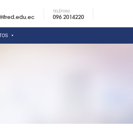
TELÉFONO
@itred.edu.ec
096 2014220
TOS