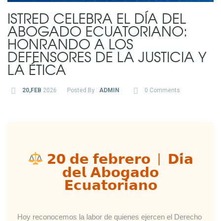
ISTRED CELEBRA EL DÍA DEL
ABOGADO ECUATORIANO:
HONRANDO A LOS
DEFENSORES DE LA JUSTICIA Y
LA ÉTICA
20,FEB
2026
Posted By :
ADMIN
0 Comments
𝟮𝟬 𝗱𝗲 𝗳𝗲𝗯𝗿𝗲𝗿𝗼 | 𝗗𝗶́𝗮
𝗱𝗲𝗹 𝗔𝗯𝗼𝗴𝗮𝗱𝗼
𝗘𝗰𝘂𝗮𝘁𝗼𝗿𝗶𝗮𝗻𝗼
Hoy reconocemos la labor de quienes ejercen el Derecho