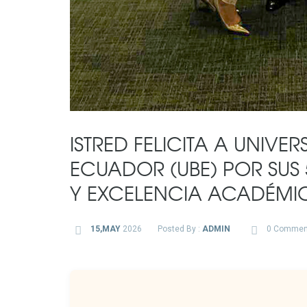
ISTRED FELICITA A UNIVE
ECUADOR (UBE) POR SU
Y EXCELENCIA ACADÉMI
15,MAY
2026
Posted By :
ADMIN
0 Commen