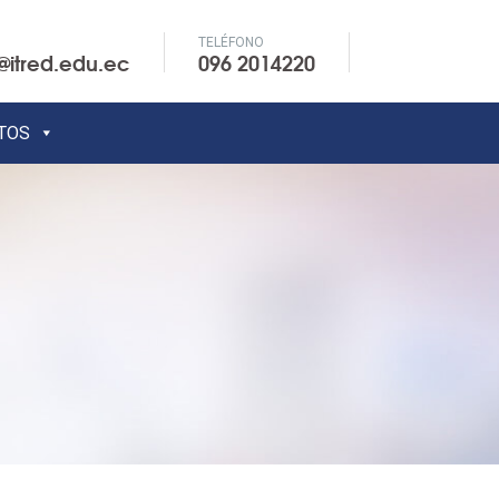
TELÉFONO
@itred.edu.ec
096 2014220
TOS