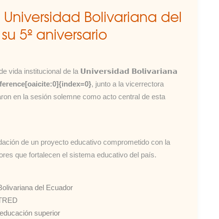
a Universidad Bolivariana del
su 5º aniversario
nstitucional de la 𝗨𝗻𝗶𝘃𝗲𝗿𝘀𝗶𝗱𝗮𝗱 𝗕𝗼𝗹𝗶𝘃𝗮𝗿𝗶𝗮𝗻𝗮
ference[oaicite:0]{index=0}
, junto a la vicerrectora
paron en la sesión solemne como acto central de esta
idación de un proyecto educativo comprometido con la
lores que fortalecen el sistema educativo del país.
olivariana del Ecuador
ISTRED
 educación superior