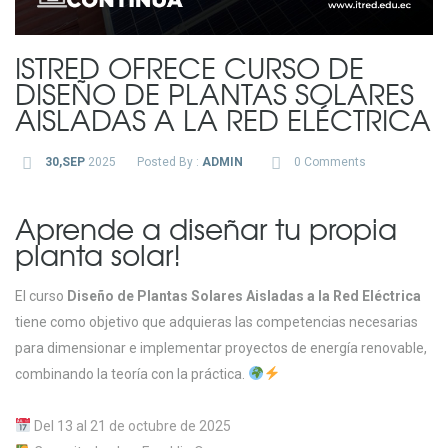
ISTRED OFRECE CURSO DE
DISEÑO DE PLANTAS SOLARES
AISLADAS A LA RED ELÉCTRICA
30,SEP
2025
Posted By :
ADMIN
0 Comments
Aprende a diseñar tu propia
planta solar!
El curso
Diseño de Plantas Solares Aisladas a la Red Eléctrica
tiene como objetivo que adquieras las competencias necesarias
para dimensionar e implementar proyectos de energía renovable,
combinando la teoría con la práctica.
Del 13 al 21 de octubre de 2025