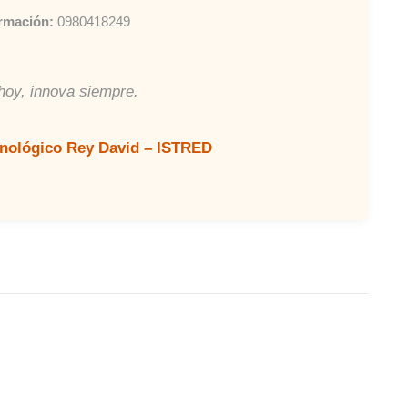
rmación:
0980418249
oy, innova siempre.
cnológico Rey David – ISTRED