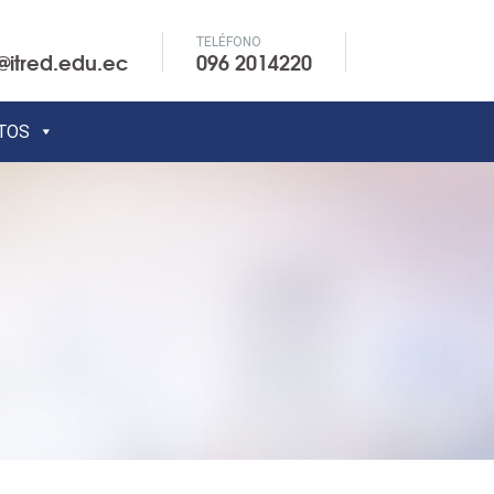
TELÉFONO
@itred.edu.ec
096 2014220
TOS