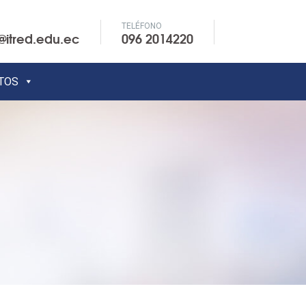
TELÉFONO
@itred.edu.ec
096 2014220
TOS