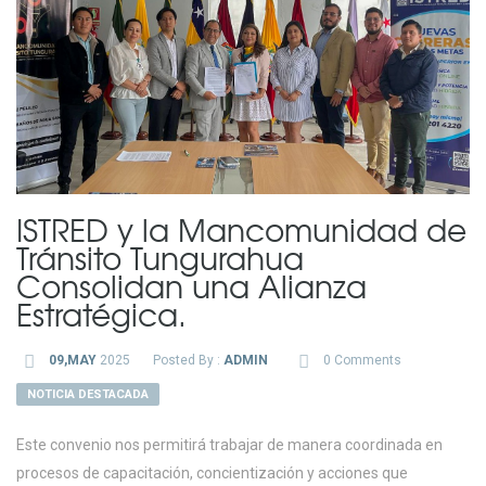
ISTRED y la Mancomunidad de
Tránsito Tungurahua
Consolidan una Alianza
Estratégica.
09,MAY
2025
Posted By :
ADMIN
0 Comments
NOTICIA DESTACADA
Este convenio nos permitirá trabajar de manera coordinada en
procesos de capacitación, concientización y acciones que