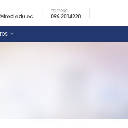
TELÉFONO
@itred.edu.ec
096 2014220
TOS