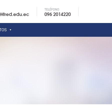
TELÉFONO
@itred.edu.ec
096 2014220
TOS