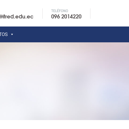
TELÉFONO
@itred.edu.ec
096 2014220
TOS