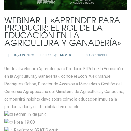
WEBINAR | «APRENDER PARA
PRODUCIR: EL ROL DE LA
EDUCACIÓN EN LA
AGRICULTURA Y GANADERÍA»
10,JUN
2025
Posted By :
ADMIN
0 Comments
Únete al webinar «Aprender para Producir: El Rol de la Educación
en la Agricultura y Ganadería», donde el Econ. Alex Manuel
Rodriguez Ochoa, Director de Accesos a Mercados y Gestión del
Comercio Agropecuario del Ministerio de Agricultura y Ganadería,
compartirá insights clave sobre cómo la educación impulsa la
productividad y sostenibilidad en el sector.
Fecha: 19 de junio
Hora: 19:00
Regístrate GRATIS aquí: