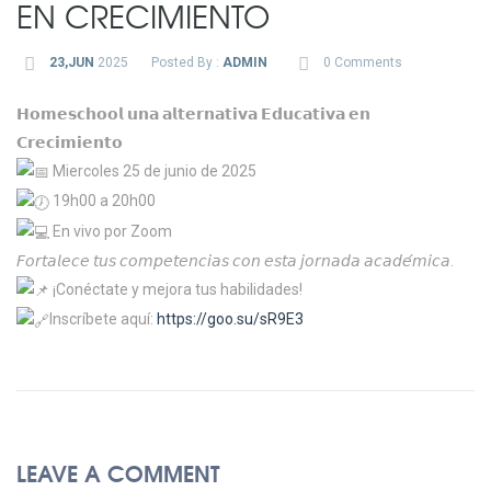
EN CRECIMIENTO
23,JUN
2025
Posted By :
ADMIN
0 Comments
𝗛𝗼𝗺𝗲𝘀𝗰𝗵𝗼𝗼𝗹 𝘂𝗻𝗮 𝗮𝗹𝘁𝗲𝗿𝗻𝗮𝘁𝗶𝘃𝗮 𝗘𝗱𝘂𝗰𝗮𝘁𝗶𝘃𝗮 𝗲𝗻
𝗖𝗿𝗲𝗰𝗶𝗺𝗶𝗲𝗻𝘁𝗼
Miercoles 25 de junio de 2025
19h00 a 20h00
En vivo por Zoom
𝘍𝘰𝘳𝘵𝘢𝘭𝘦𝘤𝘦 𝘵𝘶𝘴 𝘤𝘰𝘮𝘱𝘦𝘵𝘦𝘯𝘤𝘪𝘢𝘴 𝘤𝘰𝘯 𝘦𝘴𝘵𝘢 𝘫𝘰𝘳𝘯𝘢𝘥𝘢 𝘢𝘤𝘢𝘥𝘦́𝘮𝘪𝘤𝘢.
¡Conéctate y mejora tus habilidades!
Inscríbete aquí:
https://goo.su/sR9E3
LEAVE A COMMENT