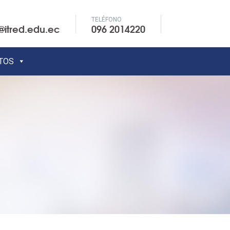
TELÉFONO
@itred.edu.ec
096 2014220
TOS